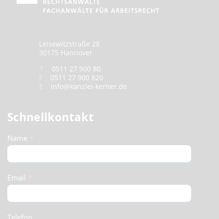
Leisewitzstraße 28
30175 Hannover
T
0511 27 900 80
F
0511 27 900 820
E
info@kanzlei-kerner.de
Schnellkontakt
Schnellkontakt
Name
*
(Footer)
Email
*
Telefon