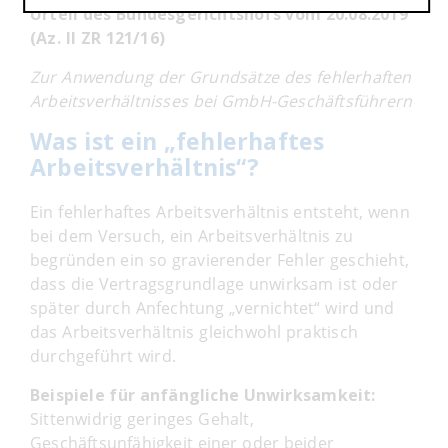
Urteil des Bundesgerichtshofs vom 20.08.2019
(Az. II ZR 121/16)
Zur Anwendung der Grundsätze des fehlerhaften
Arbeitsverhältnisses bei GmbH-Geschäftsführern
Was ist ein „fehlerhaftes
Arbeitsverhältnis“?
Ein fehlerhaftes Arbeitsverhältnis entsteht, wenn
bei dem Versuch, ein Arbeitsverhältnis zu
begründen ein so gravierender Fehler geschieht,
dass die Vertragsgrundlage unwirksam ist oder
später durch Anfechtung „vernichtet“ wird und
das Arbeitsverhältnis gleichwohl praktisch
durchgeführt wird.
Beispiele für anfängliche Unwirksamkeit:
Sittenwidrig geringes Gehalt,
Geschäftsunfähigkeit einer oder beider