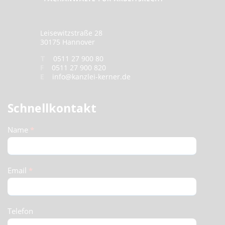
Leisewitzstraße 28
30175 Hannover
T
0511 27 900 80
F
0511 27 900 820
E
info@kanzlei-kerner.de
Schnellkontakt
Schnellkontakt
Name
*
(Footer)
Email
*
Telefon