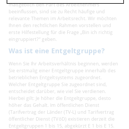
maßgeblich den Part des Arbeitnehmers
beeinflussen, sind sie zu Recht häufige und
relevante Themen im Arbeitsrecht. Wir möchten
Ihnen den rechtlichen Rahmen vorstellen und
erste Hilfestellung für die Frage „Bin ich richtig
eingruppiert?“ geben.
Was ist eine Entgeltgruppe?
Wenn Sie Ihr Arbeitsverhältnis beginnen, werden
Sie erstmalig einer Entgeltgruppe innerhalb des
betrieblichen Entgeltsystems zugeordnet.
Welcher Entgeltgruppe Sie zugeordnet sind,
entscheidet darüber, wie viel Sie verdienen.
Hierbei gilt: Je höher die Entgeltgruppe, desto
höher das Gehalt. Im öffentlichen Dienst
(Tarifvertrag der Länder (TV-L) und Tarifvertrag
öffentlicher Dienst (TVöD) existieren derzeit die
Entgeltgruppen 1 bis 15, abgekürzt E 1 bis E 15.