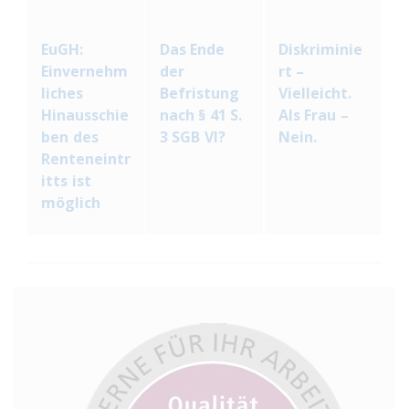
EuGH:
Das Ende
Diskriminie
Einvernehm
der
rt –
liches
Befristung
Vielleicht.
Hinausschie
nach § 41 S.
Als Frau –
ben des
3 SGB VI?
Nein.
Renteneintr
itts ist
möglich