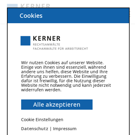
Cookies
Wir nutzen Cookies auf unserer Website.
Einige von ihnen sind essenziell, während
andere uns helfen, diese Website und Ihre
28. Januar 2019
Erfahrung zu verbessern. Die Einwilligung
Reden wir über Geld: Von
dafür ist freiwillig, für die Nutzung dieser
Website nicht notwendig und kann jederzeit
Eingruppierung und
widerrufen werden.
Einstufung
Alle akzeptieren
Eingruppierung und Einstufung sind vor allem –
Cookie Einstellungen
aber nicht nur – Vokabeln des öffentlichen
Datenschutz
|
Impressum
Dienstes. Da sie im System „Arbeit gegen Geld“