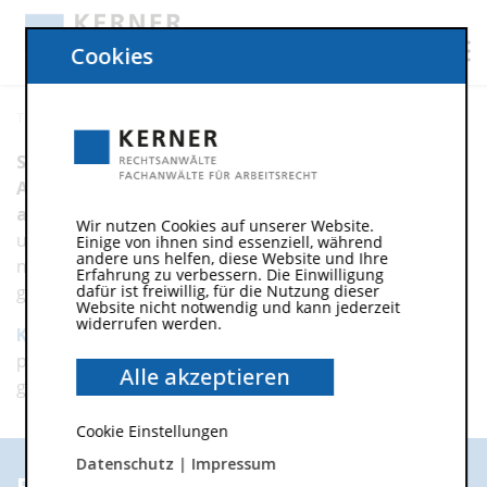
Cookies
Teilzeit
Sie wollen Teilzeitkräfte beschäftigen oder
Arbeitnehmer machen bei Ihnen einen Anspruch
auf Reduzierung der Arbeitszeit geltend?
Sie sind
Wir nutzen Cookies auf unserer Website.
unsicher, ob Sie Ansprüchen Ihrer Arbeitnehmer
Einige von ihnen sind essenziell, während
andere uns helfen, diese Website und Ihre
nachkommen müssen oder ob Ihre Verträge den
Erfahrung zu verbessern. Die Einwilligung
gesetzlichen Anforderungen entsprechen?
dafür ist freiwillig, für die Nutzung dieser
Website nicht notwendig und kann jederzeit
widerrufen werden.
Kontaktieren
Sie uns:
Wir als Anwälte für Arbeitsrecht
prüfen die Rechtslage und erarbeiten mit Ihnen
Alle akzeptieren
gemeinsam die beste Lösung für Sie.
Cookie Einstellungen
Datenschutz
|
Impressum