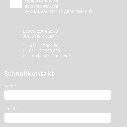
Leisewitzstraße 28
30175 Hannover
T
0511 27 900 80
F
0511 27 900 820
E
info@kanzlei-kerner.de
Schnellkontakt
Schnellkontakt
Name
*
(Footer)
Email
*