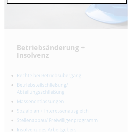
Betriebsänderung +
Insolvenz
Rechte bei Betriebsübergang
Betriebsteilschließung/
Abteilungsschließung
Massenentlassungen
Sozialplan + Interessenausgleich
Stellenabbau/ Freiwilligenprogramm
Insolvenz des Arbeitgebers