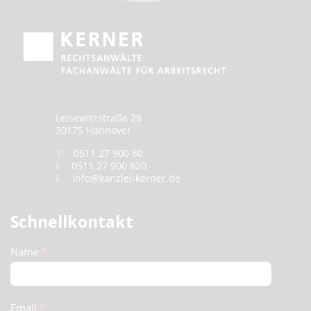
Leisewitzstraße 28
30175 Hannover
T
0511 27 900 80
F
0511 27 900 820
E
info@kanzlei-kerner.de
Schnellkontakt
Schnellkontakt
Name
*
(Footer)
Email
*