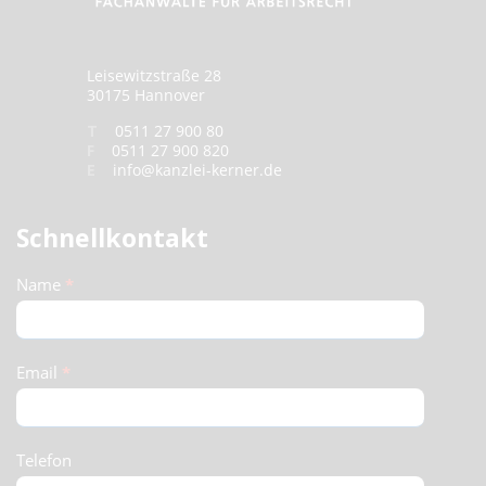
Leisewitzstraße 28
30175 Hannover
T
0511 27 900 80
F
0511 27 900 820
E
info@kanzlei-kerner.de
Schnellkontakt
Schnellkontakt
Name
*
(Footer)
Email
*
Telefon