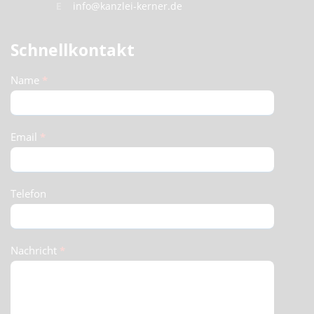
E
info@kanzlei-kerner.de
Schnellkontakt
Schnellkontakt
Name
*
(Footer)
Email
*
Telefon
Nachricht
*