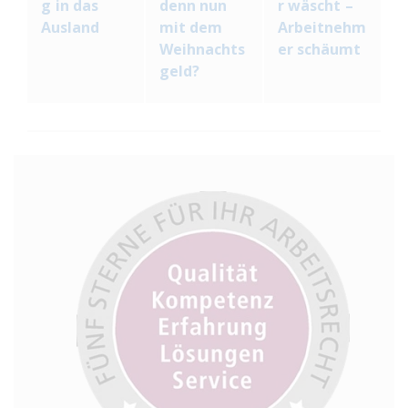
g in das
denn nun
r wäscht –
Ausland
mit dem
Arbeitnehm
Weihnachts
er schäumt
geld?