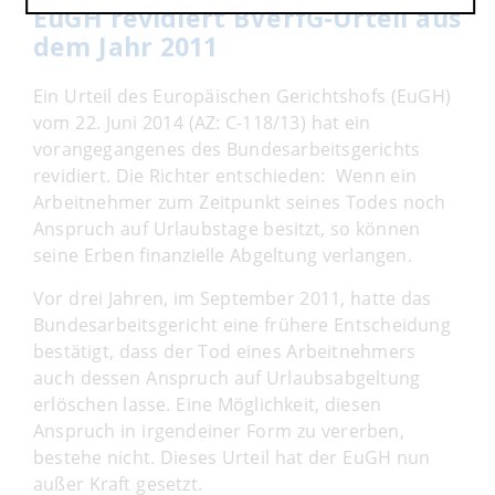
EuGH revidiert BVerfG-Urteil aus
dem Jahr 2011
Ein Urteil des Europäischen Gerichtshofs (EuGH)
vom 22. Juni 2014 (AZ: C-118/13) hat ein
vorangegangenes des Bundesarbeitsgerichts
revidiert. Die Richter entschieden: Wenn ein
Arbeitnehmer zum Zeitpunkt seines Todes noch
Anspruch auf Urlaubstage besitzt, so können
seine Erben finanzielle Abgeltung verlangen.
Vor drei Jahren, im September 2011, hatte das
Bundesarbeitsgericht eine frühere Entscheidung
bestätigt, dass der Tod eines Arbeitnehmers
auch dessen Anspruch auf Urlaubsabgeltung
erlöschen lasse. Eine Möglichkeit, diesen
Anspruch in irgendeiner Form zu vererben,
bestehe nicht. Dieses Urteil hat der EuGH nun
außer Kraft gesetzt.