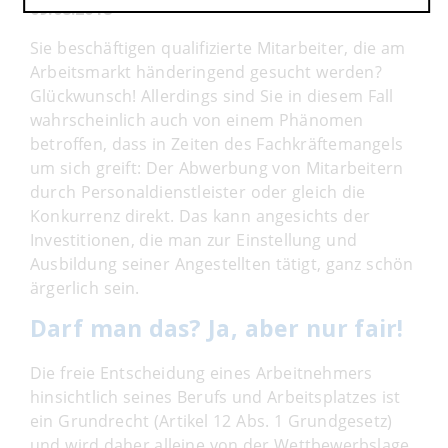
09.08.2018
Sie beschäftigen qualifizierte Mitarbeiter, die am
Arbeitsmarkt händeringend gesucht werden?
Glückwunsch! Allerdings sind Sie in diesem Fall
wahrscheinlich auch von einem Phänomen
betroffen, dass in Zeiten des Fachkräftemangels
um sich greift: Der Abwerbung von Mitarbeitern
durch Personaldienstleister oder gleich die
Konkurrenz direkt. Das kann angesichts der
Investitionen, die man zur Einstellung und
Ausbildung seiner Angestellten tätigt, ganz schön
ärgerlich sein.
Darf man das? Ja, aber nur fair!
Die freie Entscheidung eines Arbeitnehmers
hinsichtlich seines Berufs und Arbeitsplatzes ist
ein Grundrecht (Artikel 12 Abs. 1 Grundgesetz)
und wird daher alleine von der Wettbewerbslage