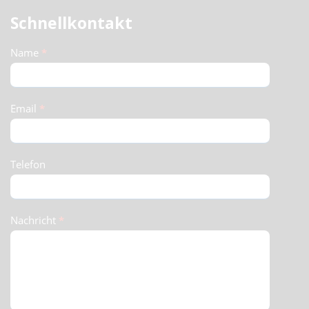
Schnellkontakt
Schnellkontakt
Name
*
(Footer)
Email
*
Telefon
Nachricht
*