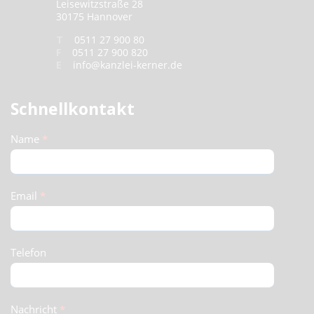
Leisewitzstraße 28
30175 Hannover
T
0511 27 900 80
F
0511 27 900 820
E
info@kanzlei-kerner.de
Schnellkontakt
Schnellkontakt
Name
*
(Footer)
Email
*
Telefon
Nachricht
*