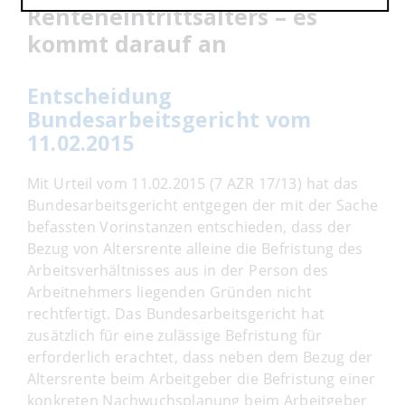
Renteneintrittsalters – es
kommt darauf an
Entscheidung
Bundesarbeitsgericht vom
11.02.2015
Mit Urteil vom 11.02.2015 (7 AZR 17/13) hat das
Bundesarbeitsgericht entgegen der mit der Sache
befassten Vorinstanzen entschieden, dass der
Bezug von Altersrente alleine die Befristung des
Arbeitsverhältnisses aus in der Person des
Arbeitnehmers liegenden Gründen nicht
rechtfertigt. Das Bundesarbeitsgericht hat
zusätzlich für eine zulässige Befristung für
erforderlich erachtet, dass neben dem Bezug der
Altersrente beim Arbeitgeber die Befristung einer
konkreten Nachwuchsplanung beim Arbeitgeber