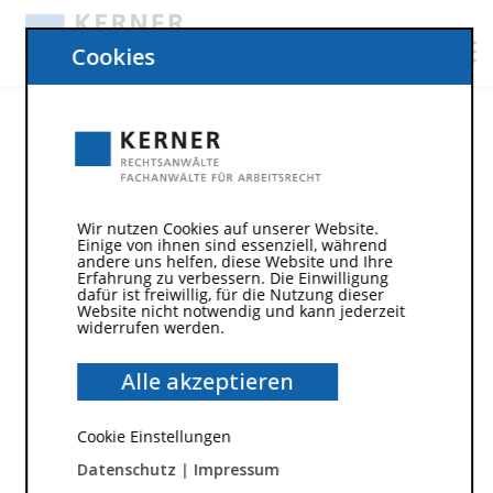
Cookies
7. Mai 2012
Wir nutzen Cookies auf unserer Website.
Einige von ihnen sind essenziell, während
Wissenswertes um den Urlaub
andere uns helfen, diese Website und Ihre
Erfahrung zu verbessern. Die Einwilligung
dafür ist freiwillig, für die Nutzung dieser
Website nicht notwendig und kann jederzeit
Streit über Urlaubsanspruch
widerrufen werden.
An sich sollte der Urlaub ein erfreuliches Thema
Alle akzeptieren
sein, trotzdem gibt es immer wieder
Streitigkeiten im Zusammenhang mit dem
Cookie Einstellungen
Urlaubsanspruch. Arbeitnehmer und Arbeitgeber
Datenschutz
|
Impressum
sollten deshalb wissen, welche Rechte und