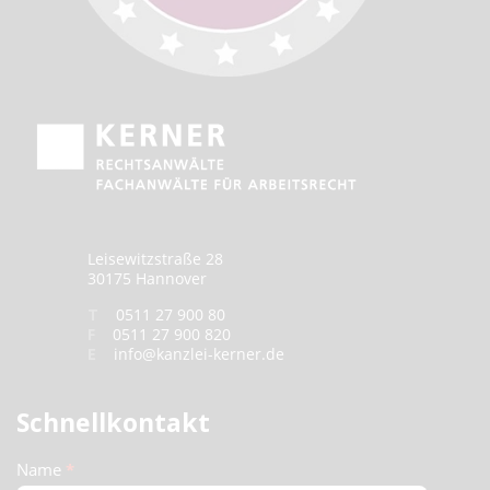
Leisewitzstraße 28
30175 Hannover
T
0511 27 900 80
F
0511 27 900 820
E
info@kanzlei-kerner.de
Schnellkontakt
Schnellkontakt
Name
*
(Footer)