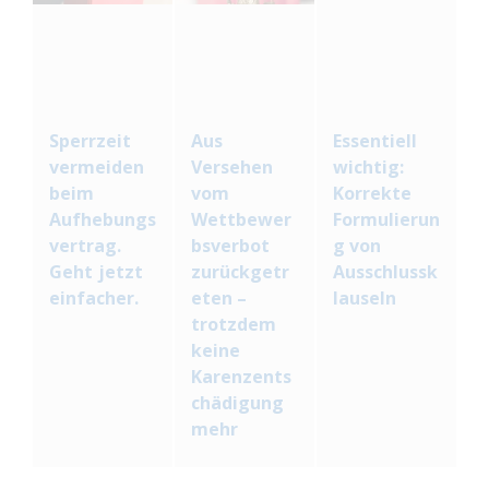
Sperrzeit
Aus
Essentiell
vermeiden
Versehen
wichtig:
beim
vom
Korrekte
Aufhebungs
Wettbewer
Formulierun
vertrag.
bsverbot
g von
Geht jetzt
zurückgetr
Ausschlussk
einfacher.
eten –
lauseln
trotzdem
keine
Karenzents
chädigung
mehr