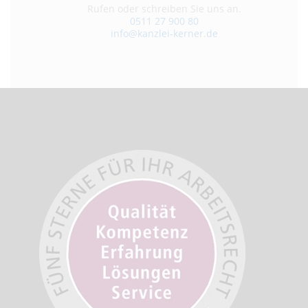
Rufen oder schreiben Sie uns an.
0511 27 900 80
info@kanzlei-kerner.de