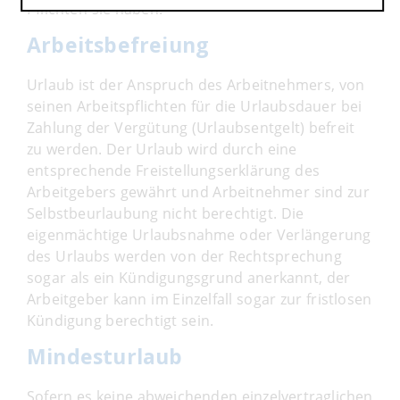
Pflichten sie haben.
Arbeitsbefreiung
Urlaub ist der Anspruch des Arbeitnehmers, von
seinen Arbeitspflichten für die Urlaubsdauer bei
Zahlung der Vergütung (Urlaubsentgelt) befreit
zu werden. Der Urlaub wird durch eine
entsprechende Freistellungserklärung des
Arbeitgebers gewährt und Arbeitnehmer sind zur
Selbstbeurlaubung nicht berechtigt. Die
eigenmächtige Urlaubsnahme oder Verlängerung
des Urlaubs werden von der Rechtsprechung
sogar als ein Kündigungsgrund anerkannt, der
Arbeitgeber kann im Einzelfall sogar zur fristlosen
Kündigung berechtigt sein.
Mindesturlaub
Sofern es keine abweichenden einzelvertraglichen