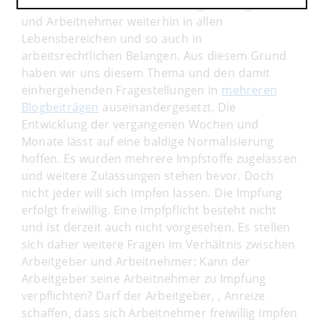
Die Corona-Pandemie beschäftigt Arbeitgeber
und Arbeitnehmer weiterhin in allen
Lebensbereichen und so auch in
arbeitsrechtlichen Belangen. Aus diesem Grund
haben wir uns diesem Thema und den damit
einhergehenden Fragestellungen in
mehreren
Blogbeiträgen
auseinandergesetzt. Die
Entwicklung der vergangenen Wochen und
Monate lässt auf eine baldige Normalisierung
hoffen. Es wurden mehrere Impfstoffe zugelassen
und weitere Zulassungen stehen bevor. Doch
nicht jeder will sich impfen lassen. Die Impfung
erfolgt freiwillig. Eine Impfpflicht besteht nicht
und ist derzeit auch nicht vorgesehen. Es stellen
sich daher weitere Fragen im Verhältnis zwischen
Arbeitgeber und Arbeitnehmer: Kann der
Arbeitgeber seine Arbeitnehmer zu Impfung
verpflichten? Darf der Arbeitgeber, , Anreize
schaffen, dass sich Arbeitnehmer freiwillig impfen