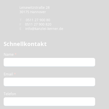
Leisewitzstraße 28
30175 Hannover
T
0511 27 900 80
F
0511 27 900 820
E
info@kanzlei-kerner.de
Schnellkontakt
Schnellkontakt
Name
*
(Footer)
Email
*
Telefon