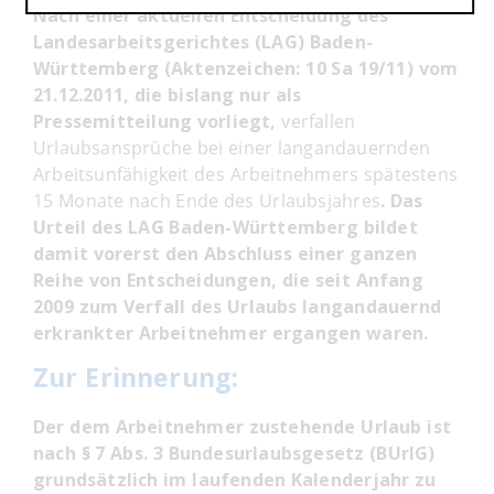
Nach einer aktuellen Entscheidung des
Landesarbeitsgerichtes (LAG) Baden-
Württemberg (Aktenzeichen: 10 Sa 19/11) vom
21.12.2011, die bislang nur als
Pressemitteilung vorliegt,
verfallen
Urlaubsansprüche bei einer langandauernden
Arbeitsunfähigkeit des Arbeitnehmers spätestens
15 Monate nach Ende des Urlaubsjahres
. Das
Urteil des LAG Baden-Württemberg bildet
damit vorerst den Abschluss einer ganzen
Reihe von Entscheidungen, die seit Anfang
2009 zum Verfall des Urlaubs langandauernd
erkrankter Arbeitnehmer ergangen waren.
Zur Erinnerung:
Der dem Arbeitnehmer zustehende Urlaub ist
nach § 7 Abs. 3 Bundesurlaubsgesetz (BUrlG)
grundsätzlich im laufenden Kalenderjahr zu