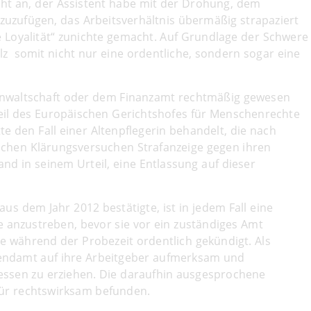
cht an, der Assistent habe mit der Drohung, dem
zuzufügen, das Arbeitsverhältnis übermäßig strapaziert
e Loyalität“ zunichte gemacht. Auf Grundlage der Schwere
lz somit nicht nur eine ordentliche, sondern sogar eine
sanwaltschaft oder dem Finanzamt rechtmäßig gewesen
rteil des Europäischen Gerichtshofes für Menschenrechte
te den Fall einer Altenpflegerin behandelt, die nach
achen Klärungsversuchen Strafanzeige gegen ihren
nd in seinem Urteil, eine Entlassung auf dieser
us dem Jahr 2012 bestätigte, ist in jedem Fall eine
e anzustreben, bevor sie vor ein zuständiges Amt
e während der Probezeit ordentlich gekündigt. Als
gendamt auf ihre Arbeitgeber aufmerksam und
messen zu erziehen. Die daraufhin ausgesprochene
für rechtswirksam befunden.