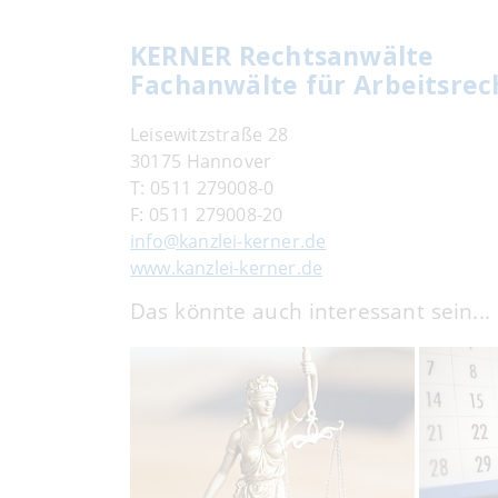
KERNER Rechtsanwälte
Fachanwälte für Arbeitsrec
Leisewitzstraße 28
30175 Hannover
T:
0511 279008-0
F:
0511 279008-20
info@kanzlei-kerner.de
www.kanzlei-kerner.de
Das könnte auch interessant sein...