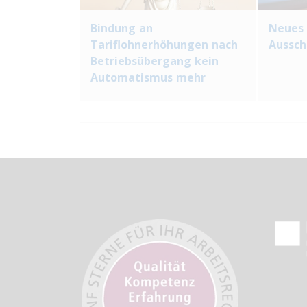
Bindung an
Neues 
Tariflohnerhöhungen nach
Aussch
Betriebsübergang kein
Automatismus mehr