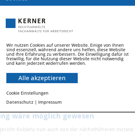
ntlichten Urteil befand das Landesarbeitsgericht
igung für rechtmäßig, die ein Kreisverband der
n Assistenten der Geschäftsführung gegenüber
beitnehmer an, durch den Geschäftsführer des
Wir nutzen Cookies auf unserer Website. Einige von ihnen
igkeiten“ herausgefunden und nach Äußerung dieser
sind essenziell, während andere uns helfen, diese Website
und Ihre Erfahrung zu verbessern. Die Einwilligung dafür ist
ben, er werde im Falle einer Kündigung die
freiwillig, für die Nutzung dieser Website nicht notwendig
nterschiedliche öffentliche und/oder offizielle Stellen
und kann jederzeit widerrufen werden.
m die Ministerpräsidentin von Rheinland-Pfalz, das
Alle akzeptieren
icher Politiker – und die Medien.
n befand der Unternehmensvorstand, dass keine
Cookie Einstellungen
en seien und sprach dem damaligen Assistenten des
Datenschutz
|
Impressum
ung aus.
gung wäre möglich gewesen
ericht Koblenz nun auch von der nächsthöheren Instanz