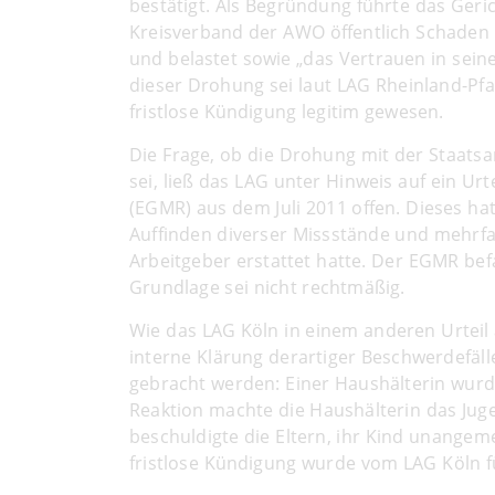
bestätigt. Als Begründung führte das Geri
Kreisverband der AWO öffentlich Schaden 
und belastet sowie „das Vertrauen in sein
dieser Drohung sei laut LAG Rheinland-Pfa
fristlose Kündigung legitim gewesen.
Die Frage, ob die Drohung mit der Staat
sei, ließ das LAG unter Hinweis auf ein U
(EGMR) aus dem Juli 2011 offen. Dieses hat
Auffinden diverser Missstände und mehrf
Arbeitgeber erstattet hatte. Der EGMR befa
Grundlage sei nicht rechtmäßig.
Wie das LAG Köln in einem anderen Urteil a
interne Klärung derartiger Beschwerdefäll
gebracht werden: Einer Haushälterin wurd
Reaktion machte die Haushälterin das Ju
beschuldigte die Eltern, ihr Kind unange
fristlose Kündigung wurde vom LAG Köln 