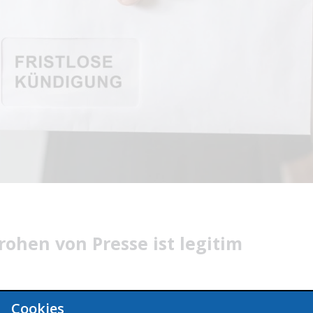
hen von Presse ist legitim
igt Entlassung
Cookies