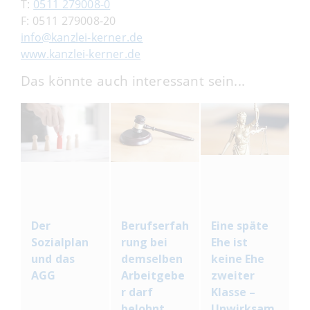
T:
0511 279008-0
F: 0511 279008-20
info@kanzlei-kerner.de
www.kanzlei-kerner.de
Das könnte auch interessant sein...
Der
Berufserfah
Eine späte
Sozialplan
rung bei
Ehe ist
und das
demselben
keine Ehe
AGG
Arbeitgebe
zweiter
r darf
Klasse –
belohnt
Unwirksam