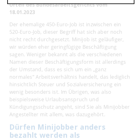
Urteil des Bundesarbeitsgerichts vom
18.01.2023
Der ehemalige 450-Euro-Job ist inzwischen ein
520-Euro-Job, dieser Begriff hat sich aber noch
nicht recht durchgesetzt. Minijob ist geläufiger,
wir würden eher geringfügige Beschäftigung
sagen. Weniger bekannt als die verschiedenen
Namen dieser Beschäftigungsform ist allerdings
der Umstand, dass es sich um ein „ganz
normales“ Arbeitsverhältnis handelt, das lediglich
hinsichtlich Steuer und Sozialversicherung ein
wenig besonders ist. Im Übrigen, was also
beispielsweise Urlaubsanspruch und
Kündigungsschutz angeht, sind Sie als Minijobber
Angestellter mit allem, was dazugehört.
Dürfen Minijobber anders
bezahlt werden als