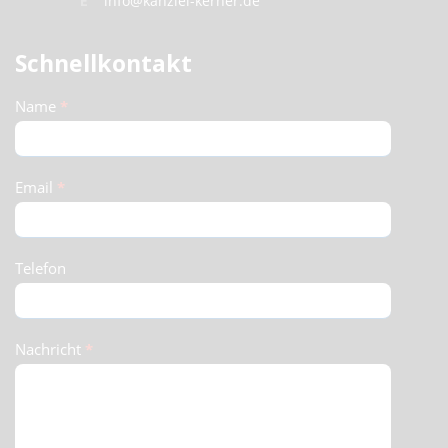
E
info@kanzlei-kerner.de
Schnellkontakt
Schnellkontakt
Name
*
(Footer)
Email
*
Telefon
Nachricht
*