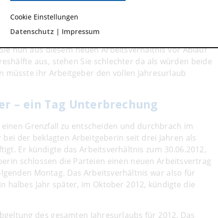
Geld, § 7 Abs. 4 BUrlG.
Cookie Einstellungen
ass ein neues Arbeitsverhältnis mit demselben Arbeitgeber
Datenschutz
|
Impressum
ezeit zum Erwerb des vollen Jahresurlaubs zu erfüllen,
Sie nun aus diesem neuen Arbeitsverhältnis vor Ablauf
eshälfte aus, stehen Sie schlechter da als würden beide
nn müsste ihr Arbeitgeber den vollen Jahresurlaub
ber – ein Tag Unterbrechung
 einen Grenzfall zu entscheiden und durchbrach im
bei der beklagten Arbeitgeberin seit drei Jahren als
igt. Er kündigte das Arbeitsverhältnis zum 30.06.2012,
eberin schlossen die Parteien einen neuen Arbeitsvertrag
lgenden Montag. Das Arbeitsverhältnis war also für
n halbes Jahr später, im Oktober 2012, kündigte die
bgeltung des gesamten Jahresurlaubs für 2012. Das