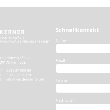
Schnellkontakt
Schnellkontakt
Name
*
(Footer)
Leisewitzstraße 28
Email
*
30175 Hannover
T
0511 27 900 80
F
0511 27 900 820
E
info@kanzlei-kerner.de
Telefon
Nachricht
*