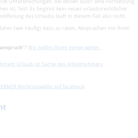
kurze Unterbrechungen, bei denen zuvor eine Fortsetzung
n ist, fest: Es beginnt kein neuer urlaubsrechtlicher
ölftelung des Urlaubs läuft in diesem Fall also nicht.
daher (wie häufig) dazu zu raten, Absprachen mit ihren
anspruch
“?
Wir helfen Ihnen gerne weiter.
hrtem Urlaub ist Sache des Arbeitnehmers
KERNER Rechtsanwälte auf facebook
ht