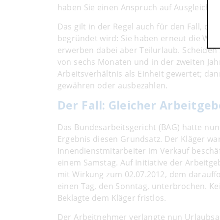
haben Sie einen Anspruch auf Ausgleich in 
Das gilt in der Regel auch für den Fall, d
begründet wird: Sie haben erneut die Wart
erwerben dabei aber Teilurlaub. Scheiden 
von sechs Monaten und in der zweiten Jahr
Arbeitsverhältnis als Einheit gewertet; da
gewähren oder ausbezahlen.
Der Fall: Gleicher Arbeitge
Das Bundesarbeitsgericht (BAG) hatte nun
Ergebnis diesen Grundsatz. Der Kläger war 
Innendienstmitarbeiter im Verkauf beschäft
einem Samstag. Auf Initiative der Arbeitg
mit Wirkung zum 02.07.2012, dem darauffo
einen Tag, den Sonntag, unterbrochen. Kei
Beklagte dem Kläger fristlos.
Der Arbeitnehmer verlangte nun Urlaubsa