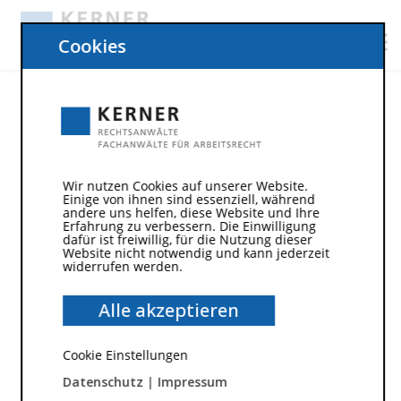
Cookies
Probezeit
Informationen zur Probezeit
Wir nutzen Cookies auf unserer Website.
Unter einer Probezeit in einem Arbeitsverhältnis
Einige von ihnen sind essenziell, während
andere uns helfen, diese Website und Ihre
versteht man einen Zeitraum, in welchem ein
Erfahrung zu verbessern. Die Einwilligung
dafür ist freiwillig, für die Nutzung dieser
Arbeitnehmer zunächst
„auf Probe“ beschäftigt
Website nicht notwendig und kann jederzeit
wird. Der Sinn der Probezeit besteht darin, dass die
widerrufen werden.
Arbeitsvertragsparteien – ohne dauerhaft
gebunden zu sein und mit der Möglichkeit, das
Alle akzeptieren
Arbeitsverhältnis schnell und unkompliziert zu
lösen – Klarheit darüber gewinnen sollen, ob eine
Cookie Einstellungen
dauerhafte Zusammenarbeit zwischen ihnen
Datenschutz
|
Impressum
möglich ist. Die Probezeit bzw. das