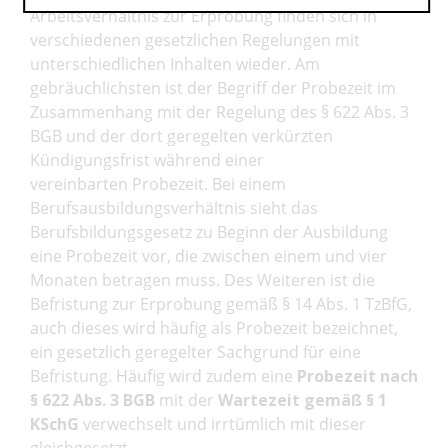
Arbeitsverhältnis zur Erprobung finden sich in
verschiedenen gesetzlichen Regelungen mit
unterschiedlichen Inhalten wieder. Am
gebräuchlichsten ist der Begriff der Probezeit im
Zusammenhang mit der Regelung des § 622 Abs. 3
BGB und der dort geregelten verkürzten
Kündigungsfrist während einer
vereinbarten Probezeit. Bei einem
Berufsausbildungsverhältnis sieht das
Berufsbildungsgesetz zu Beginn der Ausbildung
eine Probezeit vor, die zwischen einem und vier
Monaten betragen muss. Des Weiteren ist die
Befristung zur Erprobung gemäß § 14 Abs. 1 TzBfG,
auch dieses wird häufig als Probezeit bezeichnet,
ein gesetzlich geregelter Sachgrund für eine
Befristung. Häufig wird zudem eine
Probezeit nach
§ 622 Abs. 3 BGB
mit der
Wartezeit gemäß § 1
KSchG
verwechselt und irrtümlich mit dieser