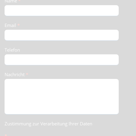
Schnellkontakt
Name
*
(Footer)
Email
*
Telefon
Nachricht
*
Zustimmung zur Verarbeitung Ihrer Daten
*