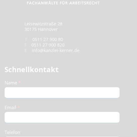
Leisewitzstraße 28
30175 Hannover
T
0511 27 900 80
F
0511 27 900 820
E
info@kanzlei-kerner.de
Schnellkontakt
Schnellkontakt
Name
*
(Footer)
Email
*
Telefon