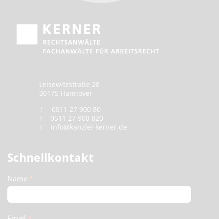
Leisewitzstraße 28
30175 Hannover
T
0511 27 900 80
F
0511 27 900 820
E
info@kanzlei-kerner.de
Schnellkontakt
Schnellkontakt
Name
*
(Footer)
Email
*