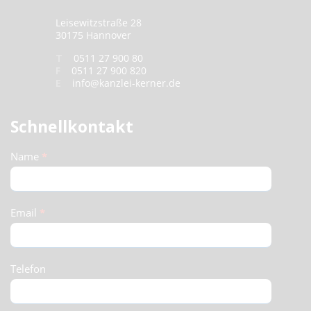
Leisewitzstraße 28
30175 Hannover
T
0511 27 900 80
F
0511 27 900 820
E
info@kanzlei-kerner.de
Schnellkontakt
Schnellkontakt
Name
*
(Footer)
Email
*
Telefon