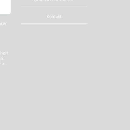
Kontakt
hrer
chert
en.
 in