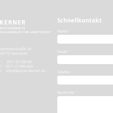
Schnellkontakt
Schnellkontakt
Name
*
(Footer)
Leisewitzstraße 28
Email
*
30175 Hannover
T
0511 27 900 80
F
0511 27 900 820
E
info@kanzlei-kerner.de
Telefon
Nachricht
*