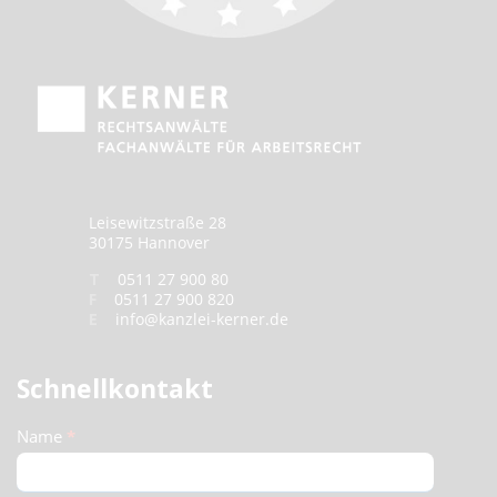
Leisewitzstraße 28
30175 Hannover
T
0511 27 900 80
F
0511 27 900 820
E
info@kanzlei-kerner.de
Schnellkontakt
Schnellkontakt
Name
*
(Footer)