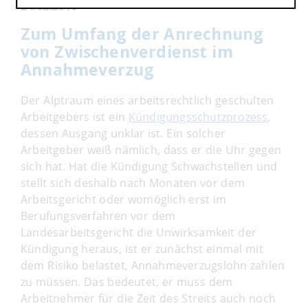
24.02.2016
Zum Umfang der Anrechnung
von Zwischenverdienst im
Annahmeverzug
Der Alptraum eines arbeitsrechtlich geschulten
Arbeitgebers ist ein
Kündigungsschutzprozess
,
dessen Ausgang unklar ist. Ein solcher
Arbeitgeber weiß nämlich, dass er die Uhr gegen
sich hat. Hat die Kündigung Schwachstellen und
stellt sich deshalb nach Monaten vor dem
Arbeitsgericht oder womöglich erst im
Berufungsverfahren vor dem
Landesarbeitsgericht die Unwirksamkeit der
Kündigung heraus, ist er zunächst einmal mit
dem Risiko belastet, Annahmeverzugslohn zahlen
zu müssen. Das bedeutet, er muss dem
Arbeitnehmer für die Zeit des Streits auch noch