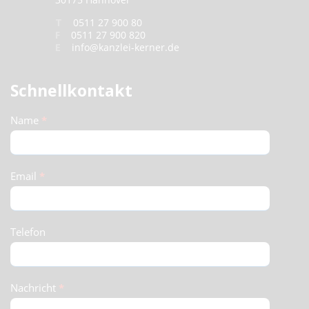
T
0511 27 900 80
F
0511 27 900 820
E
info@kanzlei-kerner.de
Schnellkontakt
Schnellkontakt
Name
*
(Footer)
Email
*
Telefon
Nachricht
*