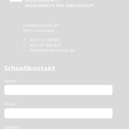
Leisewitzstraße 28
30175 Hannover
T
0511 27 900 80
F
0511 27 900 820
E
info@kanzlei-kerner.de
Schnellkontakt
Schnellkontakt
Name
*
(Footer)
Email
*
Telefon