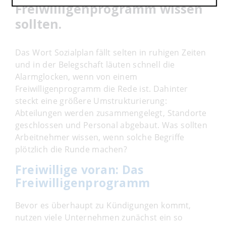
Freiwilligenprogramm wissen
sollten.
Das Wort Sozialplan fällt selten in ruhigen Zeiten
und in der Belegschaft läuten schnell die
Alarmglocken, wenn von einem
Freiwilligenprogramm die Rede ist. Dahinter
steckt eine größere Umstrukturierung:
Abteilungen werden zusammengelegt, Standorte
geschlossen und Personal abgebaut. Was sollten
Arbeitnehmer wissen, wenn solche Begriffe
plötzlich die Runde machen?
Freiwillige voran: Das
Freiwilligenprogramm
Bevor es überhaupt zu Kündigungen kommt,
nutzen viele Unternehmen zunächst ein so