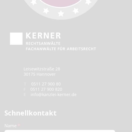
Leisewitzstraße 28
30175 Hannover
T
0511 27 900 80
F
0511 27 900 820
E
info@kanzlei-kerner.de
Schnellkontakt
Schnellkontakt
Name
*
(Footer)