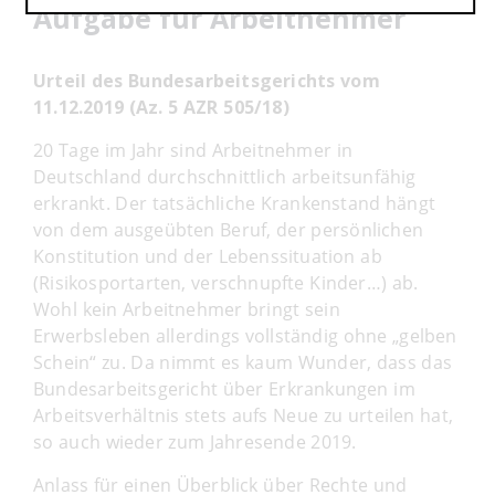
Aufgabe für Arbeitnehmer
Urteil des Bundesarbeitsgerichts vom
11.12.2019 (Az. 5 AZR 505/18)
20 Tage im Jahr sind Arbeitnehmer in
Deutschland durchschnittlich arbeitsunfähig
erkrankt. Der tatsächliche Krankenstand hängt
von dem ausgeübten Beruf, der persönlichen
Konstitution und der Lebenssituation ab
(Risikosportarten, verschnupfte Kinder…) ab.
Wohl kein Arbeitnehmer bringt sein
Erwerbsleben allerdings vollständig ohne „gelben
Schein“ zu. Da nimmt es kaum Wunder, dass das
Bundesarbeitsgericht über Erkrankungen im
Arbeitsverhältnis stets aufs Neue zu urteilen hat,
so auch wieder zum Jahresende 2019.
Anlass für einen Überblick über Rechte und