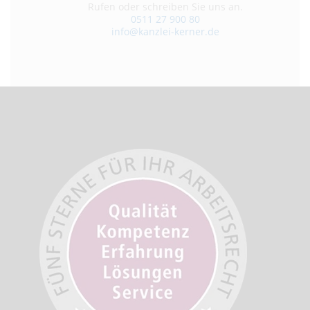
Rufen oder schreiben Sie uns an.
0511 27 900 80
info@kanzlei-kerner.de