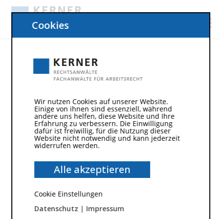
Cookies
Altersdiskriminierung bei Befristung
Um den komplexen arbeitsrechtlichen Vorgang
einer
Wir nutzen Cookies auf unserer Website.
Einige von ihnen sind essenziell, während
Altersdiskriminierung
bei
Befristung
besser
andere uns helfen, diese Website und Ihre
verstehen zu können, sind im Folgenden zuerst die
Erfahrung zu verbessern. Die Einwilligung
dafür ist freiwillig, für die Nutzung dieser
Begriffe kurz separat erklärt und anschließend wird
Website nicht notwendig und kann jederzeit
der Sachverhalt erläutert.
widerrufen werden.
Begriff Altersdiskriminierung
Alle akzeptieren
Altersdiskriminierung beschreibt Sachverhalte, die
Cookie Einstellungen
eine soziale oder ökonomische Benachteiligung
Datenschutz
|
Impressum
allein aufgrund des Lebensalters eines