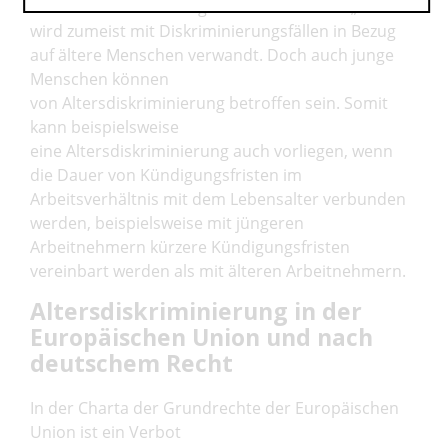
Arbeitnehmers zur Folge haben. Das Wort „Alter“
wird zumeist mit Diskriminierungsfällen in Bezug
auf ältere Menschen verwandt. Doch auch junge
Menschen können
von Altersdiskriminierung betroffen sein. Somit
kann beispielsweise
eine Altersdiskriminierung auch vorliegen, wenn
die Dauer von Kündigungsfristen im
Arbeitsverhältnis mit dem Lebensalter verbunden
werden, beispielsweise mit jüngeren
Arbeitnehmern kürzere Kündigungsfristen
vereinbart werden als mit älteren Arbeitnehmern.
Altersdiskriminierung in der
Europäischen Union und nach
deutschem Recht
In der Charta der Grundrechte der Europäischen
Union ist ein Verbot