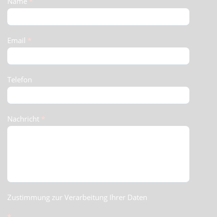
Schnellkontakt
Name
*
(Footer)
Email
*
Telefon
Nachricht
*
Zustimmung zur Verarbeitung Ihrer Daten
*