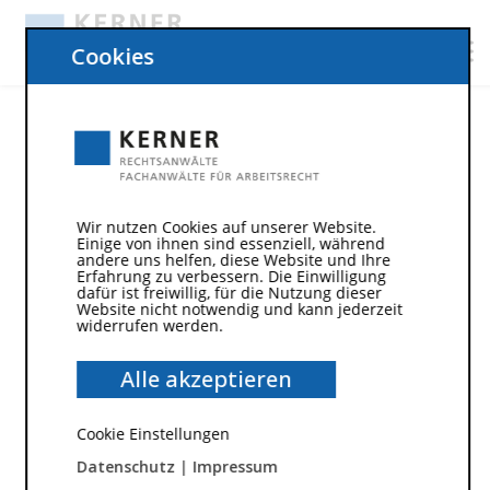
Cookies
Kanzlei-Kerner_3-Schritte-quer_3
Wir nutzen Cookies auf unserer Website.
Einige von ihnen sind essenziell, während
andere uns helfen, diese Website und Ihre
Erfahrung zu verbessern. Die Einwilligung
dafür ist freiwillig, für die Nutzung dieser
Website nicht notwendig und kann jederzeit
widerrufen werden.
Alle akzeptieren
Kündigung oder Aufhebungsvertrag erhalten? Nur
3 Schritte zu Ihrem Recht.
Cookie Einstellungen
Datenschutz
|
Impressum