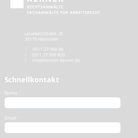
Leisewitzstraße 28
30175 Hannover
T
0511 27 900 80
F
0511 27 900 820
E
info@kanzlei-kerner.de
Schnellkontakt
Schnellkontakt
Name
*
(Footer)
Email
*