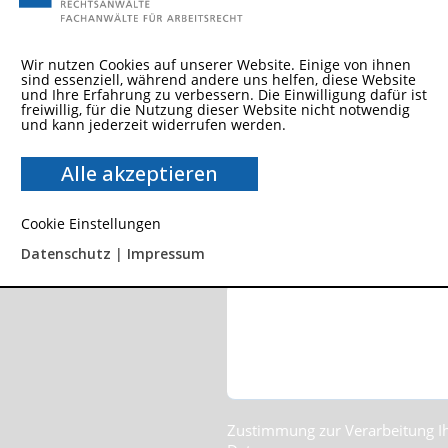
Schnellkontakt
Name
*
(Footer)
Wir nutzen Cookies auf unserer Website. Einige von ihnen
sind essenziell, während andere uns helfen, diese Website
und Ihre Erfahrung zu verbessern. Die Einwilligung dafür ist
Leisewitzstraße 28
Email
*
freiwillig, für die Nutzung dieser Website nicht notwendig
30175 Hannover
und kann jederzeit widerrufen werden.
T
0511 27 900 80
F
0511 27 900 820
Alle akzeptieren
E
info@kanzlei-kerner.de
Telefon
Cookie Einstellungen
Datenschutz
|
Impressum
Nachricht
*
Zustimmung zur Verarbeitung I