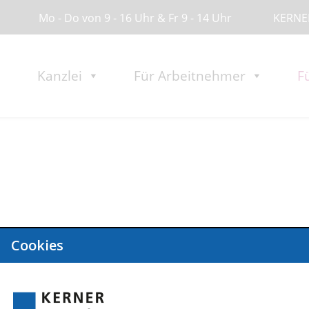
Mo - Do von 9 - 16 Uhr & Fr 9 - 14 Uhr
KERNER
Kanzlei
Für Arbeitnehmer
F
Cookies
Schnellkontakt