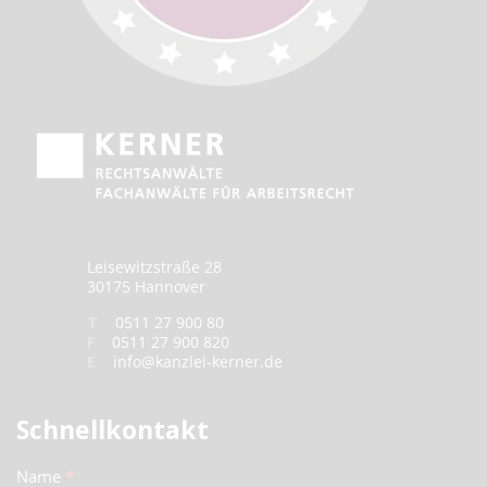
Leisewitzstraße 28
30175 Hannover
T
0511 27 900 80
F
0511 27 900 820
E
info@kanzlei-kerner.de
Schnellkontakt
Schnellkontakt
Name
*