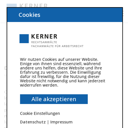
Cookies
Sample Project
Wir nutzen Cookies auf unserer Website.
Einige von ihnen sind essenziell, während
DATE
andere uns helfen, diese Website und Ihre
Erfahrung zu verbessern. Die Einwilligung
9. Juni 2015
dafür ist freiwillig, für die Nutzung dieser
Website nicht notwendig und kann jederzeit
widerrufen werden.
Curabitur aliquet quam id dui posuere blandit. Nulla quis
lorem ut libero malesuada feugiat. Vivamus magna justo,
Alle akzeptieren
lacinia eget consectetur sed, convallis at tellus. Nulla
porttitor accumsan tincidunt. Donec sollicitudin molestie
Cookie Einstellungen
malesuada. Vestibulum ante ipsum primis in faucibus orci
luctus et ultrices posuere cubilia Curae; Donec velit
Datenschutz
|
Impressum
neque, auctor sit amet aliquam vel, ullamcorper sit amet