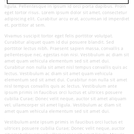
ligula. Pellentesque in ipsum id orci porta dapibus. Proin
eget tortor risus. Lorem ipsum dolor sit amet, consectetur
adipiscing elit. Curabitur arcu erat, accumsan id imperdiet
et, porttitor at sem.
Vivamus suscipit tortor eget felis porttitor volutpat.
Curabitur aliquet quam id dui posuere blandit. Sed
porttitor lectus nibh. Praesent sapien massa, convallis a
pellentesque nec, egestas non nisi. Vestibulum ac diam sit
amet quam vehicula elementum sed sit amet dui.
Curabitur non nulla sit amet nisl tempus convallis quis ac
lectus. Vestibulum ac diam sit amet quam vehicula
elementum sed sit amet dui. Curabitur non nulla sit amet
nisl tempus convallis quis ac lectus. Vestibulum ante
ipsum primis in faucibus orci luctus et ultrices posuere
cubilia Curae; Donec velit neque, auctor sit amet aliquam
vel, ullamcorper sit amet ligula. Vestibulum ac diam sit
amet quam vehicula elementum sed sit amet dui.
Vestibulum ante ipsum primis in faucibus orci luctus et
ultrices posuere cubilia Curae; Donec velit neque, auctor