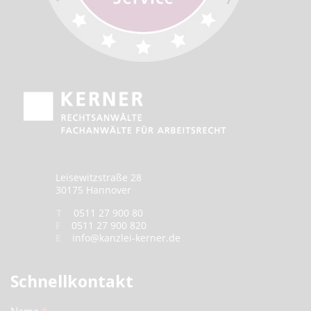
Leisewitzstraße 28
30175 Hannover
T
0511 27 900 80
F
0511 27 900 820
E
info@kanzlei-kerner.de
Schnellkontakt
Schnellkontakt