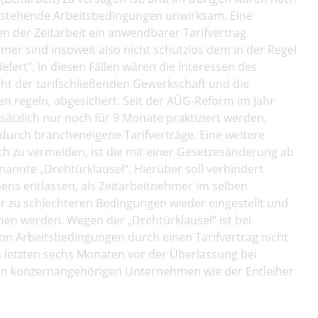
stehende Arbeitsbedingungen unwirksam. Eine
n der Zeitarbeit ein anwendbarer Tarifvertrag
er sind insoweit also nicht schutzlos dem in der Regel
fert”, in diesen Fällen wären die Interessen des
t der tarifschließenden Gewerkschaft und die
en regeln, abgesichert. Seit der AÜG-Reform im Jahr
ätzlich nur noch für 9 Monate praktiziert werden,
durch brancheneigene Tarifverträge. Eine weitere
ch zu vermeiden, ist die mit einer Gesetzesänderung ab
annte „Drehtürklausel“. Hierüber soll verhindert
ens entlassen, als Zeitarbeitnehmer im selben
 zu schlechteren Bedingungen wieder eingestellt und
hen werden. Wegen der „Drehtürklausel“ ist bei
on Arbeitsbedingungen durch einen Tarifvertrag nicht
 letzten sechs Monaten vor der Überlassung bei
en konzernangehörigen Unternehmen wie der Entleiher