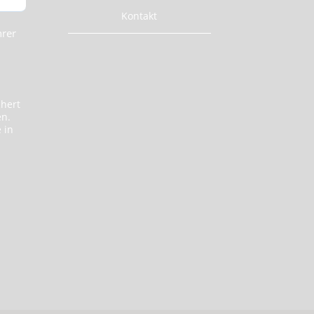
Kontakt
hrer
chert
en.
 in