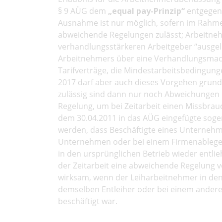
§ 9 AÜG dem
„equal pay-Prinzip“
entgegen
Ausnahme ist nur möglich, sofern im Rahme
abweichende Regelungen zulässt; Arbeitnehm
verhandlungsstärkeren Arbeitgeber “ausgelie
Arbeitnehmers über eine Verhandlungsmach
Tarifverträge, die Mindestarbeitsbedingung
2017 darf aber auch dieses Vorgehen grunds
zulässig sind dann nur noch Abweichungen 
Regelung, um bei Zeitarbeit einen Missbrau
dem 30.04.2011 in das AÜG eingefügte sogen
werden, dass Beschäftigte eines Unternehm
Unternehmen oder bei einem Firmenableger
in den ursprünglichen Betrieb wieder entlie
der Zeitarbeit eine abweichende Regelung v
wirksam, wenn der Leiharbeitnehmer in den
demselben Entleiher oder bei einem ander
beschäftigt war.