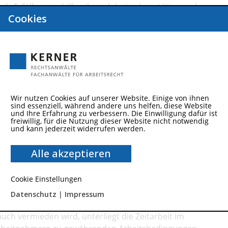
s Erfüllungsgehilfen ihres Arbeitgebers tätig werden.
Cookies
e jedoch nicht dem Direktions- und Weisungsrecht des
n dem Arbeitnehmer nur solche Anweisungen erteilen, die
n. Als Abgrenzungskriterien zwischen
rsonaleinsatz im Rahmen eines Werkvertrages kommt es
chtung, das Unternehmerrisiko, die Vergütungsgefahr,
nung der Vergütung sowie die Weisungsbefugnis
an.
Wir nutzen Cookies auf unserer Website. Einige von ihnen
sind essenziell, während andere uns helfen, diese Website
Abs. 1 S. 5, 9 Abs. 1 Nr. 1 a, 10 Abs. 1 S. 1 AÜG machen
und Ihre Erfahrung zu verbessern. Die Einwilligung dafür ist
freiwillig, für die Nutzung dieser Website nicht notwendig
rtrag mit einer Arbeitnehmerüberlassungserlaubnis
und kann jederzeit widerrufen werden.
 echtem Werkvertrag und Arbeitnehmerüberlassung ist
echtsprechung des Bundesarbeitsgerichts ist
Alle akzeptieren
vertrag typischen Weisungen wie solche zur Lage und
Cookie Einstellungen
cht
Datenschutz
|
Impressum
uch vermieden wird, unterliegt die Zeitarbeit im