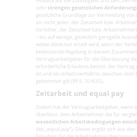
Hinblick auf die Zulässigkeit und den, de
sehr
strengen gesetzlichen Anforderung
gesetzliche Grundlage zur Vermeidung von M
an; nicht jeder, der Zeitarbeit bzw. Arbeitn
Verleiher, der Zeitarbeit bzw. Arbeitnehmer
– bis auf wenige, gesetzlich geregelte Ausna
wobei diese nur erteilt wird, wenn der Verl
bedeutende Regelung in diesem Zusammenha
Vertragsarbeitgeber für die Überlassung de
erforderliche Erlaubnis besitzt, der Vertr
ist und ein Arbeitsverhältnis zwischen dem
gekommen gilt (§§ 9, 10 AÜG).
Zeitarbeit und equal pay
Zudem hat der Vertragsarbeitgeber, wenn er
überlässt, dem Arbeitnehmer die für vergle
wesentlichen Arbeitsbedingungen einschl
des „equal pay“). Dieses ergibt sich aus d
Erlaubnis für die Arbeitnehmerüberlassung 