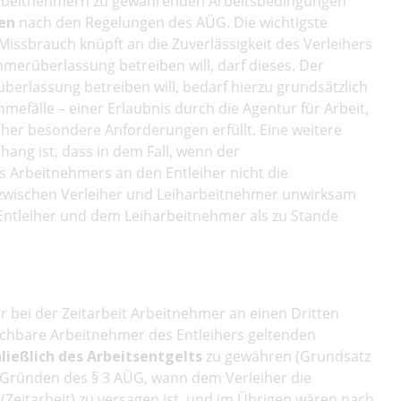
n Arbeitnehmern zu gewährenden Arbeitsbedingungen
en
nach den Regelungen des AÜG. Die wichtigste
issbrauch knüpft an die Zuverlässigkeit des Verleihers
ehmerüberlassung betreiben will, darf dieses. Der
überlassung betreiben will, bedarf hierzu grundsätzlich
hmefälle – einer Erlaubnis durch die Agentur für Arbeit,
eiher besondere Anforderungen erfüllt. Eine weitere
ng ist, dass in dem Fall, wenn der
s Arbeitnehmers an den Entleiher nicht die
ag zwischen Verleiher und Leiharbeitnehmer unwirksam
 Entleiher und dem Leiharbeitnehmer als zu Stande
 bei der Zeitarbeit Arbeitnehmer an einen Dritten
ichbare Arbeitnehmer des Entleihers geltenden
ießlich des Arbeitsentgelts
zu gewähren (Grundsatz
en Gründen des § 3 AÜG, wann dem Verleiher die
(Zeitarbeit) zu versagen ist, und im Übrigen wären nach