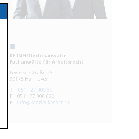
KERNER Rechtsanwälte
Fachanwälte für Arbeitsrecht
Leisewitzstraße 28
30175 Hannover
T
0511 27 900 80
F
0511 27 900 820
E
info@kanzlei-kerner.de