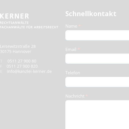
Schnellkontakt
Schnellkontakt
Name
*
(Footer)
Leisewitzstraße 28
Email
*
30175 Hannover
T
0511 27 900 80
F
0511 27 900 820
E
info@kanzlei-kerner.de
Telefon
Nachricht
*