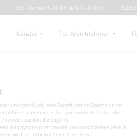
Mo - Do von 9 - 16 Uhr & Fr 9 - 14 Uhr
KERNER
Kanzlei
Für Arbeitnehmer
F
t
andter und gebräuchlicher Begriff, der im Rahmen einer
itnehmer, einem Verleiher und einem Entleiher die
 Insoweit werden die Begriffe
Zeitarbeit synonym verwendet und umschreiben jeweils
tarbeit wird der Arbeitnehmer (Leih- bzw.