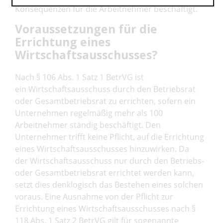
Konsequenzen für die Arbeitnehmer beschäftigt.
Voraussetzungen für die
Errichtung eines
Wirtschaftsausschusses?
Nach § 106 Abs. 1 Satz 1 BetrVG ist
ein Wirtschaftsausschuss durch den Betriebsrat
oder Gesamtbetriebsrat zu errichten, sofern ein
Unternehmen regelmäßig mehr als 100
Arbeitnehmer ständig beschäftigt. Den
Unternehmer trifft keine Pflicht, auf die Errichtung
eines Wirtschaftsausschusses hinzuwirken. Da
der Wirtschaftsausschuss nur durch den Betriebs-
oder Gesamtbetriebsrat errichtet werden kann,
setzt dies denklogisch das Bestehen eines solchen
voraus. Eine Ausnahme von der Pflicht zur
Errichtung eines Wirtschaftsausschusses nach §
118 Abs. 1 Satz 2 BetrVG gilt für sogenannte