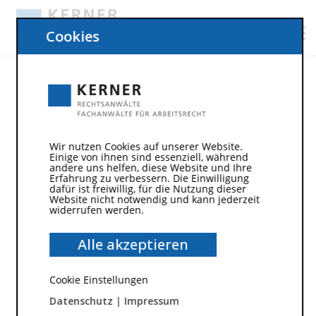
Cookies
Wirtschaftsausschuss
Was ist der
Wirtschaftsausschuss?
Wir nutzen Cookies auf unserer Website.
Einige von ihnen sind essenziell, während
andere uns helfen, diese Website und Ihre
Der Wirtschaftsausschuss nach §§ 106- 109 BetrVG
Erfahrung zu verbessern. Die Einwilligung
dafür ist freiwillig, für die Nutzung dieser
ist ein besonderes Organ der Betriebsverfassung,
Website nicht notwendig und kann jederzeit
in dem Interessenvertreter der Arbeitnehmer und
widerrufen werden.
des Unternehmens über wirtschaftliche
Alle akzeptieren
Angelegenheiten des Unternehmens beraten.
Der Wirtschaftsausschuss stellt somit eine
Ergänzung zum Betriebsrat dar, der sich
Cookie Einstellungen
ausschließlich mit komplexen wirtschaftlichen
Datenschutz
|
Impressum
Entscheidungen eines Unternehmens und seinen