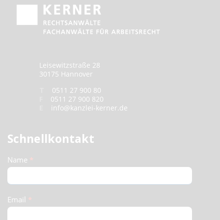
Leisewitzstraße 28
30175 Hannover
T
0511 27 900 80
F
0511 27 900 820
E
info@kanzlei-kerner.de
Schnellkontakt
Schnellkontakt
Name
*
(Footer)
Email
*