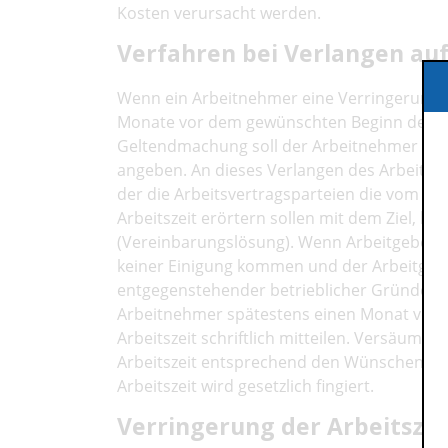
Kosten verursacht werden.
Verfahren bei Verlangen auf
Wenn ein Arbeitnehmer eine Verringerung de
Monate vor dem gewünschten Beginn dem A
Geltendmachung soll der Arbeitnehmer auch
angeben. An dieses Verlangen des Arbeitne
der die Arbeitsvertragsparteien die vom A
Arbeitszeit erörtern sollen mit dem Ziel, hi
(Vereinbarungslösung). Wenn Arbeitgeber
keiner Einigung kommen und der Arbeitgebe
entgegenstehender betrieblicher Gründe ni
Arbeitnehmer spätestens einen Monat vor 
Arbeitszeit schriftlich mitteilen. Versäumt de
Arbeitszeit entsprechend den Wünschen des 
Arbeitszeit wird gesetzlich fingiert.
Verringerung der Arbeitszei