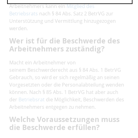
Arbeitnehmers kann ein
Mitglied des
Betriebsrats
nach § 84 Abs. Satz 2 BetrVG zur
Unterstützung und Vermittlung hinzugezogen
werden.
Wer ist für die Beschwerde des
Arbeitnehmers zuständig?
Macht ein Arbeitnehmer von
seinem Beschwerderecht aus § 84 Abs. 1 BetrVG
Gebrauch, so wird er sich regelmäßig an seinen
Vorgesetzten oder die Personalabteilung wenden
können. Nach § 85 Abs. 1 BetrVG hat aber auch
der
Betriebsrat
die Möglichkeit, Beschwerden des
Arbeitnehmers entgegen zu nehmen.
Welche Voraussetzungen muss
die Beschwerde erfüllen?