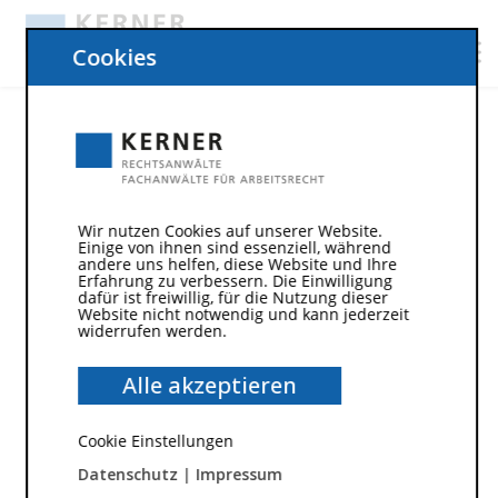
Cookies
Beschwerderecht des Arbeitnehmers
Was ist unter dem
Beschwerderecht des
Wir nutzen Cookies auf unserer Website.
Einige von ihnen sind essenziell, während
Arbeitnehmers zu verstehen?
andere uns helfen, diese Website und Ihre
Erfahrung zu verbessern. Die Einwilligung
dafür ist freiwillig, für die Nutzung dieser
Das Beschwerderecht des Arbeitnehmers ist in §§
Website nicht notwendig und kann jederzeit
widerrufen werden.
84 – 86
Betriebsverfassungsgesetz
(BetrVG
geregelt und betrifft die rechtliche Möglichkeit des
Alle akzeptieren
Arbeitnehmers, sich bei einer zuständigen Stelle
des Betriebs zu beschweren, sofern er sich
ungerecht vom Arbeitgeber oder gegenüber
Cookie Einstellungen
anderen Arbeitnehmern behandelt fühlt. Im
Datenschutz
|
Impressum
Rahmen der Ausübung des Beschwerderechts des