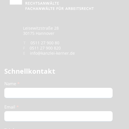
Leisewitzstraße 28
30175 Hannover
T
0511 27 900 80
F
0511 27 900 820
E
info@kanzlei-kerner.de
Schnellkontakt
Schnellkontakt
Name
*
(Footer)
Email
*